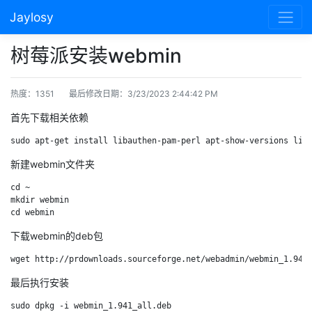
Jaylosy
树莓派安装webmin
热度：1351
最后修改日期：3/23/2023 2:44:42 PM
首先下载相关依赖
sudo apt-get install libauthen-pam-perl apt-show-versions lib
新建webmin文件夹
cd ~

mkdir webmin

cd webmin
下载webmin的deb包
wget http://prdownloads.sourceforge.net/webadmin/webmin_1.941
最后执行安装
sudo dpkg -i webmin_1.941_all.deb