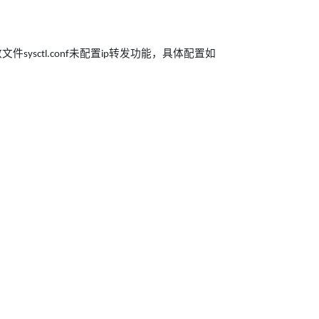
数文件
未配置
转发功能，具体配置如
sysctl.conf
ip