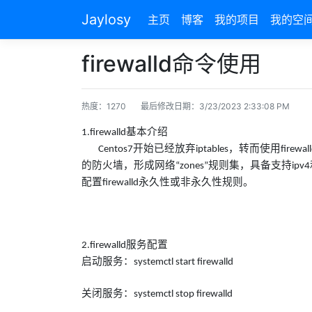
Jaylosy
主页
博客
我的项目
我的空
firewalld命令使用
热度：1270
最后修改日期：3/23/2023 2:33:08 PM
基本介绍
1.firewalld
开始已经放弃
，转而使用
Centos7
iptables
firewal
的防火墙，形成网络
规则集，具备支持
“zones”
ipv4
配置
永久性或非永久性规则。
firewalld
服务配置
2.firewalld
启动服务：
systemctl start firewalld
关闭服务：
systemctl stop firewalld