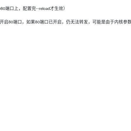
端口上，配置完
才生效）
080
--reload
开启
端口，如果
端口已开启，仍无法转发，可能是由于内核参
80
80