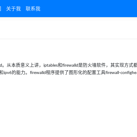
间
关于我
联系我
。从本质意义上讲，
和
是防火墙软件，其实现方式
ld
iptables
firewalld
和
的能力。
程序提供了图形化的配置工具
ipv6
firewalld
firewall-confighe