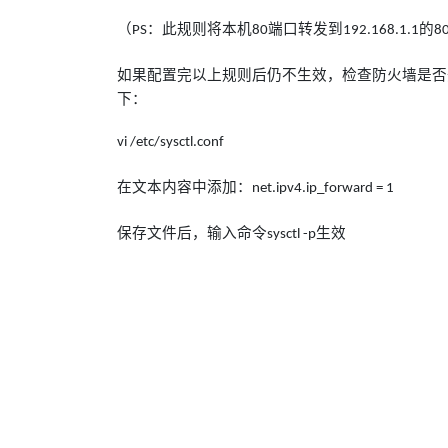
（
：此规则将本机
端口转发到
的
PS
80
192.168.1.1
8
如果配置完以上规则后仍不生效，检查防火墙是否
下：
vi /etc/sysctl.conf
在文本内容中添加：
net.ipv4.ip_forward = 1
保存文件后，输入命令
生效
sysctl -p