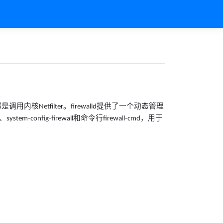
都是调用内核
。
提供了一个动态管理
Netfilter
firewalld
、
和命令行
，用于
system-config-firewall
firewall-cmd